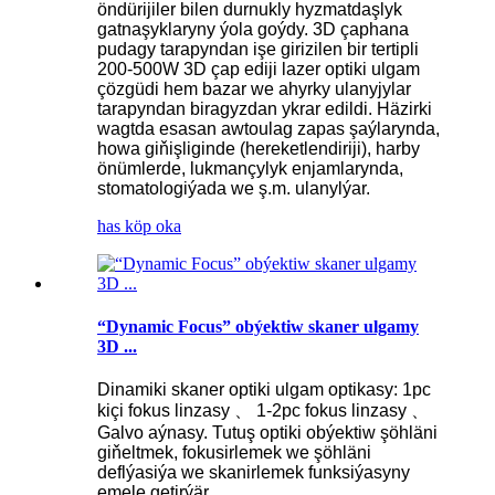
öndürijiler bilen durnukly hyzmatdaşlyk
gatnaşyklaryny ýola goýdy. 3D çaphana
pudagy tarapyndan işe girizilen bir tertipli
200-500W 3D çap ediji lazer optiki ulgam
çözgüdi hem bazar we ahyrky ulanyjylar
tarapyndan biragyzdan ykrar edildi. Häzirki
wagtda esasan awtoulag zapas şaýlarynda,
howa giňişliginde (hereketlendiriji), harby
önümlerde, lukmançylyk enjamlarynda,
stomatologiýada we ş.m. ulanylýar.
has köp oka
“Dynamic Focus” obýektiw skaner ulgamy
3D ...
Dinamiki skaner optiki ulgam optikasy: 1pc
kiçi fokus linzasy 、 1-2pc fokus linzasy 、
Galvo aýnasy. Tutuş optiki obýektiw şöhläni
giňeltmek, fokusirlemek we şöhläni
deflýasiýa we skanirlemek funksiýasyny
emele getirýär.