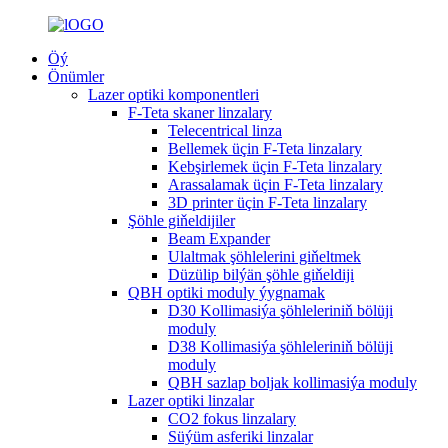
Öý
Önümler
Lazer optiki komponentleri
F-Teta skaner linzalary
Telecentrical linza
Bellemek üçin F-Teta linzalary
Kebşirlemek üçin F-Teta linzalary
Arassalamak üçin F-Teta linzalary
3D printer üçin F-Teta linzalary
Şöhle giňeldijiler
Beam Expander
Ulaltmak şöhlelerini giňeltmek
Düzülip bilýän şöhle giňeldiji
QBH optiki moduly ýygnamak
D30 Kollimasiýa şöhleleriniň bölüji
moduly
D38 Kollimasiýa şöhleleriniň bölüji
moduly
QBH sazlap boljak kollimasiýa moduly
Lazer optiki linzalar
CO2 fokus linzalary
Süýüm asferiki linzalar