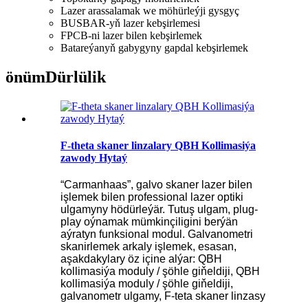
Lazer arassalamak we möhürleýji gysgyç
BUSBAR-yň lazer kebşirlemesi
FPCB-ni lazer bilen kebşirlemek
Batareýanyň gabygyny gapdal kebşirlemek
önüm
Dürlülik
F-theta skaner linzalary QBH Kollimasiýa
zawody Hytaý
“Carmanhaas”, galvo skaner lazer bilen
işlemek bilen professional lazer optiki
ulgamyny hödürleýär. Tutuş ulgam, plug-
play oýnamak mümkinçiligini berýän
aýratyn funksional modul. Galvanometri
skanirlemek arkaly işlemek, esasan,
aşakdakylary öz içine alýar: QBH
kollimasiýa moduly / şöhle giňeldiji, QBH
kollimasiýa moduly / şöhle giňeldiji,
galvanometr ulgamy, F-teta skaner linzasy