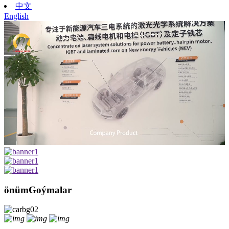
中文
English
önüm
Goýmalar