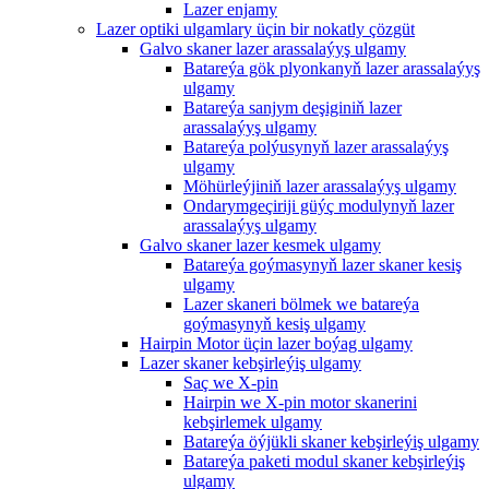
Lazer enjamy
Lazer optiki ulgamlary üçin bir nokatly çözgüt
Galvo skaner lazer arassalaýyş ulgamy
Batareýa gök plyonkanyň lazer arassalaýyş
ulgamy
Batareýa sanjym deşiginiň lazer
arassalaýyş ulgamy
Batareýa polýusynyň lazer arassalaýyş
ulgamy
Möhürleýjiniň lazer arassalaýyş ulgamy
Ondarymgeçiriji güýç modulynyň lazer
arassalaýyş ulgamy
Galvo skaner lazer kesmek ulgamy
Batareýa goýmasynyň lazer skaner kesiş
ulgamy
Lazer skaneri bölmek we batareýa
goýmasynyň kesiş ulgamy
Hairpin Motor üçin lazer boýag ulgamy
Lazer skaner kebşirleýiş ulgamy
Saç we X-pin
Hairpin we X-pin motor skanerini
kebşirlemek ulgamy
Batareýa öýjükli skaner kebşirleýiş ulgamy
Batareýa paketi modul skaner kebşirleýiş
ulgamy