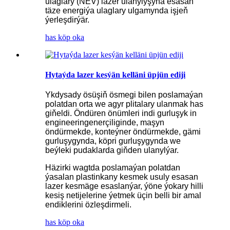
ulaglary (NEV) lazer ulanylyşyna esasan
täze energiýa ulaglary ulgamynda işjeň
ýerleşdirýär.
has köp oka
Hytaýda lazer kesýän kelläni üpjün ediji
Ykdysady ösüşiň ösmegi bilen poslamaýan
polatdan orta we agyr plitalary ulanmak has
giňeldi. Öndüren önümleri indi gurluşyk in
engineeringenerçiliginde, maşyn
öndürmekde, konteýner öndürmekde, gämi
gurluşygynda, köpri gurluşygynda we
beýleki pudaklarda giňden ulanylýar.
Häzirki wagtda poslamaýan polatdan
ýasalan plastinkany kesmek usuly esasan
lazer kesmäge esaslanýar, ýöne ýokary hilli
kesiş netijelerine ýetmek üçin belli bir amal
endiklerini özleşdirmeli.
has köp oka