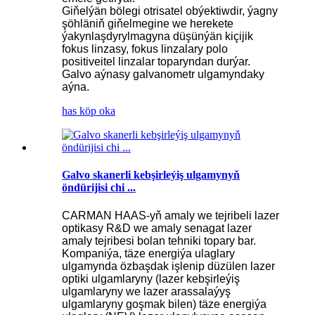
Giňelýän bölegi otrisatel obýektiwdir, ýagny
şöhläniň giňelmegine we herekete
ýakynlaşdyrylmagyna düşünýän kiçijik
fokus linzasy, fokus linzalary polo
positiveitel linzalar toparyndan durýar.
Galvo aýnasy galvanometr ulgamyndaky
aýna.
has köp oka
Galvo skanerli kebşirleýiş ulgamynyň
öndürijisi chi ...
CARMAN HAAS-yň amaly we tejribeli lazer
optikasy R&D we amaly senagat lazer
amaly tejribesi bolan tehniki topary bar.
Kompaniýa, täze energiýa ulaglary
ulgamynda özbaşdak işlenip düzülen lazer
optiki ulgamlaryny (lazer kebşirleýiş
ulgamlaryny we lazer arassalaýyş
ulgamlaryny goşmak bilen) täze energiýa