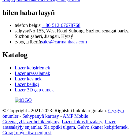
bilen habarlaşyň
telefon belgisi
+ 86-512-67678768
salgysy
No 155, West Road Suhong, Suzhou senagat parky,
Suzhou şäheri, Jiangsu, Hytaý
e-poçta iberiň
sales@carmanhaas.com
Katalog
Lazer kebşirlemek
Lazer arassalamak
Lazer kesmek
Lazer belligi
Lazer 3D çap etmek
© Copyright - 2021-2023: Rightshli hukuklar goralan.
Gyzgyn
önümler
-
Sahypanyň kartasy
-
AMP Mobile
Greenaşyl lazer bellik enjamy
,
Lazer fokus linzalary
,
Lazer
arassalaýjy enjamlar
,
Sla optiki ulgam
,
Galvo skaner kebşirlemek
,
Gorag obýektiw penjiresi
,