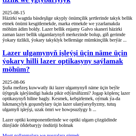
2025-08-15
Häzirki wagtda bäsdeşlige ukyply önümçilik şertlerinde takyk bellik
etmek önümi kesgitlemekde, marka etmekde we yzarlamakda
möhüm ädim boldy. Lazer bellik enjamy Galvo skaneri häzirki
zaman lazer bellik ulgamlarynyň merkezinde bolup, giň gerimde
ýokary tizlikli, ýokary takyklyk bellemäge mümkinçilik berýär ...
Lazer ulgamynyň işleýşi üçin näme üçin
ýokary hilli lazer optikasyny saýlamak
möhüm?
2025-08-06
Şuňa meňzeş kuwwatly iki lazer ulgamynyň näme üçin beýle
üýtgeşik işleýändigi hakda pikir edýärsiňizmi? Jogap köplenç lazer
optikasynyň hiline bagly. Kesmek, kebşirlemek, oýmak ýa-da
lukmançylyk goşundylary üçin lazer ulanýarsyňyzmy, tutuş
ulgamyň işleýşi, uzak ömri we howpsuzlygy h ...
Lazer optiki komponentlerinde we optiki ulgam çözgüdinde
dünýäde öňdebaryjy öndüriji bolmak
Mugt gollanmalara we nusgalara girmek