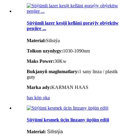
Süýümli lazer kesiji kelläni goraýjy obýektiw
penjire ...
Material:
Silisiýa
Tolkun uzynlygy:
1030-1090nm
Maks Power:
30Kw
Bukjanyň maglumatlary:
1 sany linza / plastik
guty
Marka ady:
KARMAN HAAS
has köp oka
Süýümi kesmek üçin linzany üpjün ediji
Material:
Silisiýa