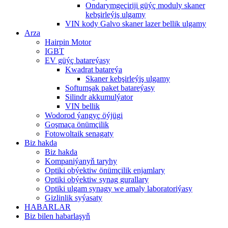
Ondarymgeçiriji güýç moduly skaner
kebşirleýiş ulgamy
VIN kody Galvo skaner lazer bellik ulgamy
Arza
Hairpin Motor
IGBT
EV güýç batareýasy
Kwadrat batareýa
Skaner kebşirleýiş ulgamy
Softumşak paket batareýasy
Silindr akkumulýator
VIN bellik
Wodorod ýangyç öýjügi
Goşmaça önümçilik
Fotowoltaik senagaty
Biz hakda
Biz hakda
Kompaniýanyň taryhy
Optiki obýektiw önümçilik enjamlary
Optiki obýektiw synag gurallary
Optiki ulgam synagy we amaly laboratoriýasy
Gizlinlik syýasaty
HABARLAR
Biz bilen habarlaşyň