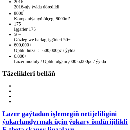
2016
2016-njy ýylda döredildi
²
8000
Kompaniýanyň ölçegi 8000m²
175
+
Işgärler 175
50
+
Gözleg we barlag işgärleri 50+
600,000
+
Optiki linza ： 600,000pc / ýylda
6,000
+
Lazer moduly / Optiki ulgam ,000 6,000pc / ýylda
Täzelikleri belläň
Lazer gaýtadan işlemegiň netijeliligini
ýokarlandyrmak üçin ýokary öndürijilikli
F-theta skaner linzalary