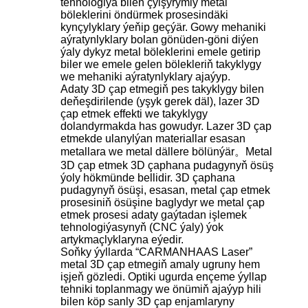
tehnologiýa bilen çylşyrymly metal
böleklerini öndürmek prosesindäki
kynçylyklary ýeňip geçýär. Gowy mehaniki
aýratynlyklary bolan gönüden-göni diýen
ýaly dykyz metal böleklerini emele getirip
biler we emele gelen bölekleriň takyklygy
we mehaniki aýratynlyklary ajaýyp.
Adaty 3D çap etmegiň pes takyklygy bilen
deňeşdirilende (yşyk gerek däl), lazer 3D
çap etmek effekti we takyklygy
dolandyrmakda has gowudyr. Lazer 3D çap
etmekde ulanylýan materiallar esasan
metallara we metal dällere bölünýär。Metal
3D çap etmek 3D çaphana pudagynyň ösüş
ýoly hökmünde bellidir. 3D çaphana
pudagynyň ösüşi, esasan, metal çap etmek
prosesiniň ösüşine baglydyr we metal çap
etmek prosesi adaty gaýtadan işlemek
tehnologiýasynyň (CNC ýaly) ýok
artykmaçlyklaryna eýedir.
Soňky ýyllarda “CARMANHAAS Laser”
metal 3D çap etmegiň amaly ugruny hem
işjeň gözledi. Optiki ugurda ençeme ýyllap
tehniki toplanmagy we önümiň ajaýyp hili
bilen köp sanly 3D çap enjamlaryny