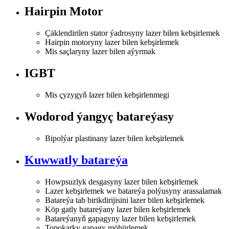
Hairpin Motor
Çäklendirilen stator ýadrosyny lazer bilen kebşirlemek
Hairpin motoryny lazer bilen kebşirlemek
Mis saçlaryny lazer bilen aýyrmak
IGBT
Mis çyzygyň lazer bilen kebşirlenmegi
Wodorod ýangyç batareýasy
Bipolýar plastinany lazer bilen kebşirlemek
Kuwwatly batareýa
Howpsuzlyk desgasyny lazer bilen kebşirlemek
Lazer kebşirlemek we batareýa polýusyny arassalamak
Batareýa tab birikdirijisini lazer bilen kebşirlemek
Köp gatly batareýany lazer bilen kebşirlemek
Batareýanyň gapagyny lazer bilen kebşirlemek
Topokarky gapagy möhürlemek