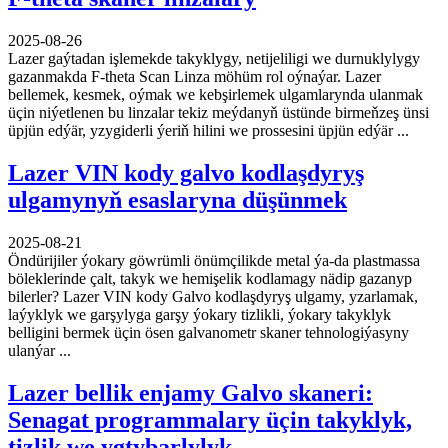
2025-08-26
Lazer gaýtadan işlemekde takyklygy, netijeliligi we durnuklylygy
gazanmakda F-theta Scan Linza möhüm rol oýnaýar. Lazer
bellemek, kesmek, oýmak we kebşirlemek ulgamlarynda ulanmak
üçin niýetlenen bu linzalar tekiz meýdanyň üstünde birmeňzeş ünsi
üpjün edýär, yzygiderli ýeriň hilini we prossesini üpjün edýär ...
Lazer VIN kody galvo kodlaşdyryş
ulgamynyň esaslaryna düşünmek
2025-08-21
Öndürijiler ýokary göwrümli önümçilikde metal ýa-da plastmassa
böleklerinde çalt, takyk we hemişelik kodlamagy nädip gazanyp
bilerler? Lazer VIN kody Galvo kodlaşdyryş ulgamy, yzarlamak,
laýyklyk we garşylyga garşy ýokary tizlikli, ýokary takyklyk
belligini bermek üçin ösen galvanometr skaner tehnologiýasyny
ulanýar ...
Lazer bellik enjamy Galvo skaneri:
Senagat programmalary üçin takyklyk,
tizlik we ygtybarlylyk