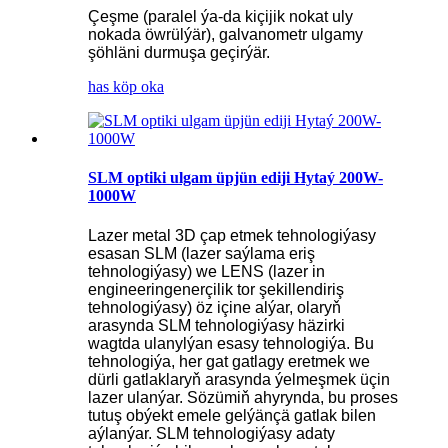
Çeşme (paralel ýa-da kiçijik nokat uly
nokada öwrülýär), galvanometr ulgamy
şöhläni durmuşa geçirýär.
has köp oka
SLM optiki ulgam üpjün ediji Hytaý 200W-
1000W
Lazer metal 3D çap etmek tehnologiýasy
esasan SLM (lazer saýlama eriş
tehnologiýasy) we LENS (lazer in
engineeringenerçilik tor şekillendiriş
tehnologiýasy) öz içine alýar, olaryň
arasynda SLM tehnologiýasy häzirki
wagtda ulanylýan esasy tehnologiýa. Bu
tehnologiýa, her gat gatlagy eretmek we
dürli gatlaklaryň arasynda ýelmeşmek üçin
lazer ulanýar. Sözümiň ahyrynda, bu proses
tutuş obýekt emele gelýänçä gatlak bilen
aýlanýar. SLM tehnologiýasy adaty