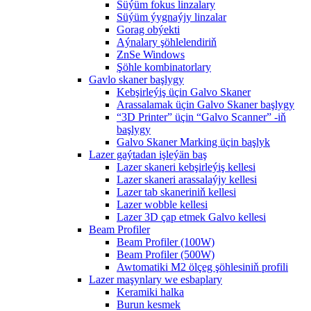
Süýüm fokus linzalary
Süýüm ýygnaýjy linzalar
Gorag obýekti
Aýnalary şöhlelendiriň
ZnSe Windows
Şöhle kombinatorlary
Gavlo skaner başlygy
Kebşirleýiş üçin Galvo Skaner
Arassalamak üçin Galvo Skaner başlygy
“3D Printer” üçin “Galvo Scanner” -iň
başlygy
Galvo Skaner Marking üçin başlyk
Lazer gaýtadan işleýän baş
Lazer skaneri kebşirleýiş kellesi
Lazer skaneri arassalaýjy kellesi
Lazer tab skaneriniň kellesi
Lazer wobble kellesi
Lazer 3D çap etmek Galvo kellesi
Beam Profiler
Beam Profiler (100W)
Beam Profiler (500W)
Awtomatiki M2 ölçeg şöhlesiniň profili
Lazer maşynlary we esbaplary
Keramiki halka
Burun kesmek